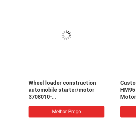
Wheel loader construction
Custo
automobile starter/motor
HM95 F
3708010-
Motor
A204/A/24V/10QDJ2720/3708010-
Stato
52EY/A
Melhor Preço