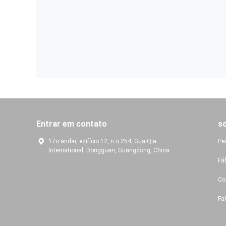
Entrar em contato
s
17o andar, edifício 12, n.o.254, GuaiQia
Pe
International, Dongguan, Guangdong, China
Fá
Co
Fa