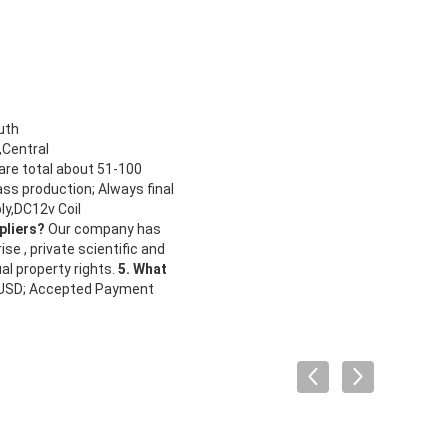
uth
,Central
re total about 51-100
s production; Always final
y,DC12v Coil
pliers?
Our company has
e , private scientific and
al property rights.
5. What
:USD; Accepted Payment