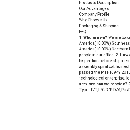
Products Description
Our Advantages
Company Profile
Why Choose Us
Packaging & Shipping
FAQ
1. Who are we?
We are base
America(10.00%),Southeast
America(10.00%),Northern 
people in our office.
2. How 
Inspection before shipmen
assembly,spiral cable,mec
passed the IATF16949:2016 
technological enterprise, l
services can we provide?
A
Type: T/T,L/C,D/P D/A,Pay