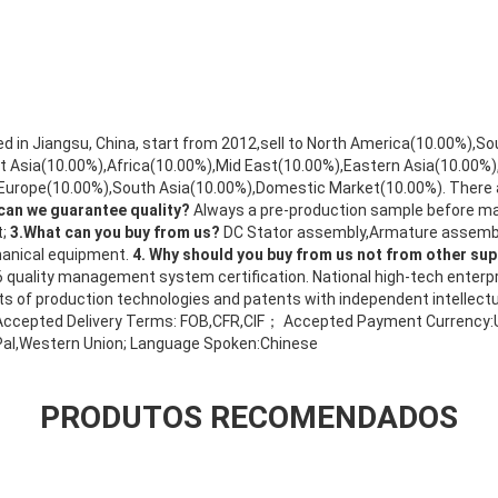
d in Jiangsu, China, start from 2012,sell to North America(10.00%),So
 Asia(10.00%),Africa(10.00%),Mid East(10.00%),Eastern Asia(10.00%)
Europe(10.00%),South Asia(10.00%),Domestic Market(10.00%). There a
can we guarantee quality?
Always a pre-production sample before mas
t;
3.What can you buy from us?
DC Stator assembly,Armature assembl
hanical equipment.
4. Why should you buy from us not from other sup
quality management system certification. National high-tech enterpris
ots of production technologies and patents with independent intellectu
ccepted Delivery Terms: FOB,CFR,CIF； Accepted Payment Currency
Pal,Western Union; Language Spoken:Chinese
PRODUTOS RECOMENDADOS