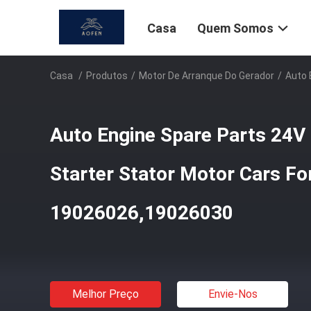
Casa
Quem Somos
Casa
/
Produtos
/
Motor De Arranque Do Gerador
/
Auto 
Auto Engine Spare Parts 24V
Starter Stator Motor Cars F
19026026,19026030
Melhor Preço
Envie-Nos