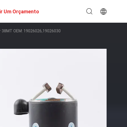
ir Um Orçamento
For 38MT OEM: 19026026,19026030